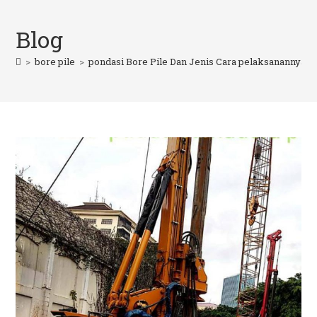
Skip
to
Blog
content
>
bore pile
>
pondasi Bore Pile Dan Jenis Cara pelaksanannya