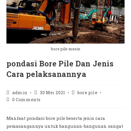
bore pile mesin
pondasi Bore Pile Dan Jenis
Cara pelaksanannya
Post
Post
Post
admin
30 Mei 2021
bore pile
author:
published:
category:
Post
0 Comments
comments:
Manfaat pondasi bore pile beserta jenis cara
pemasangannya untuk bangunan-bangunan sangat